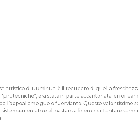
so artistico di DuminDa, è il recupero di quella freschezza
irotecniche”, era stata in parte accantonata, erroneamen
dall’appeal ambiguo e fuorviante. Questo valentissimo sc
 sistema-mercato e abbastanza libero per tentare sempre
a